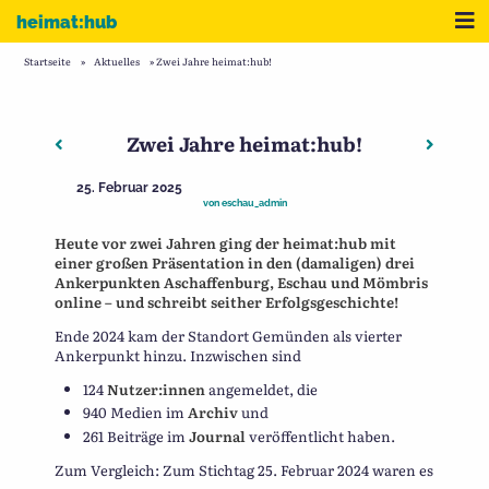
Zum Inhalt
Me
heimat:hub
Startseite
»
Aktuelles
»
Zwei Jahre heimat:hub!
Zwei Jahre heimat:hub!
Beitragsnavigation
Vorheriger: Deutschsprachige Wikipedia trifft sich in
Nächste
25. Februar 2025
von
eschau_admin
Heute vor zwei Jahren ging der heimat:hub mit
einer großen Präsentation in den (damaligen) drei
Ankerpunkten Aschaffenburg, Eschau und Mömbris
online – und schreibt seither Erfolgsgeschichte!
Ende 2024 kam der Standort Gemünden als vierter
Ankerpunkt hinzu. Inzwischen sind
124
Nutzer:innen
angemeldet, die
940 Medien im
Archiv
und
261 Beiträge im
Journal
veröffentlicht haben.
Zum Vergleich: Zum Stichtag 25. Februar 2024 waren es