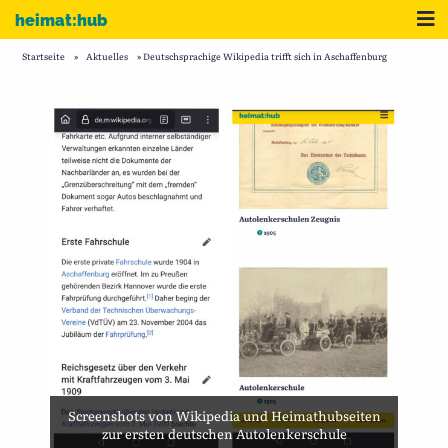
Zum Inhalt
Me
heimat:hub
Startseite
»
Aktuelles
»
Deutschsprachige Wikipedia trifft sich in Aschaffenburg
Screenshots von Wikipedia und Heimathubseiten
zur ersten deutschen Autolenkerschule