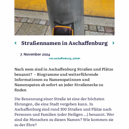
Straßennamen in Aschaffenburg
Beitragsnavigation
Vorheriger: Wie steht es mit der Zukunft?
Nächst
7. November 2024
von
aschaffenburg_admin
Nach wem sind in Aschaffenburg Straßen und Plätze
benannt? – Biogramme und weiterführende
Informationen zu Namenspatinnen und
Namenspaten ab sofort an jeder Straßenecke zu
finden
Die Benennung einer Straße ist eine der höchsten
Ehrungen, die eine Stadt vergeben kann. In
Aschaffenburg sind rund 300 Straßen und Plätze nach
Personen und Familien (oder Heiligen …) benannt. Wer
sind die Menschen zu diesen Namen? Wie kommen sie
zu der Ehre?