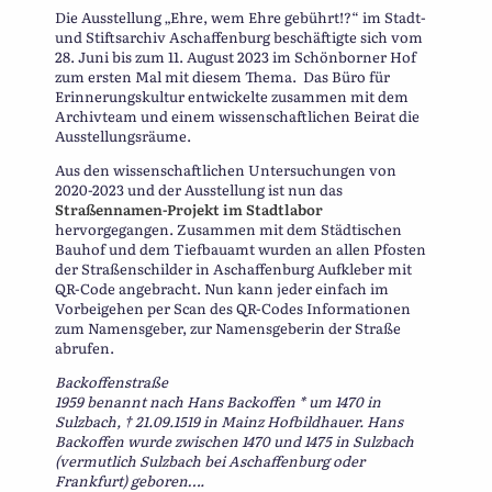
Die Ausstellung „Ehre, wem Ehre gebührt!?“ im Stadt-
und Stiftsarchiv Aschaffenburg beschäftigte sich vom
28. Juni bis zum 11. August 2023 im Schönborner Hof
zum ersten Mal mit diesem Thema. Das Büro für
Erinnerungskultur entwickelte zusammen mit dem
Archivteam und einem wissenschaftlichen Beirat die
Ausstellungsräume.
Aus den wissenschaftlichen Untersuchungen von
2020-2023 und der Ausstellung ist nun das
Straßennamen-Projekt im Stadtlabor
hervorgegangen. Zusammen mit dem Städtischen
Bauhof und dem Tiefbauamt wurden an allen Pfosten
der Straßenschilder in Aschaffenburg Aufkleber mit
QR-Code angebracht. Nun kann jeder einfach im
Vorbeigehen per Scan des QR-Codes Informationen
zum Namensgeber, zur Namensgeberin der Straße
abrufen.
Backoffenstraße
1959 benannt nach Hans Backoffen * um 1470 in
Sulzbach, † 21.09.1519 in Mainz Hofbildhauer. Hans
Backoffen wurde zwischen 1470 und 1475 in Sulzbach
(vermutlich Sulzbach bei Aschaffenburg oder
Frankfurt) geboren….