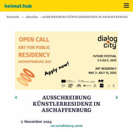
Zum Inhalt
Me
heimat:hub
Startseite
»
Aktuelles
»
AUSSCHREIBUNG KÜNSTLERRESIDENZ IN ASCHAFFENBURG
AUSSCHREIBUNG
Beitragsnavigation
Vorheriger: Straßennamen in Aschaffenburg
Nächste
KÜNSTLERRESIDENZ IN
ASCHAFFENBURG
7. November 2024
von
aschaffenburg_admin