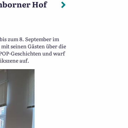
terielles Kulturerbe. Sich
Nächster: Jet
nborner Hof
 bis zum 8. September im
mit seinen Gästen über die
 POP-Geschichten und warf
ikszene auf.