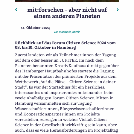
mit:forschen – aber nicht auf
Beitragsnavigation
Vorheriger: Tag der offenen Tür im Digitalladen
Nächste
einem anderen Planeten
11. Oktober 2024
von
moembris_admin
Rückblick auf das Forum Citizen Science 2024 vom
08. bis 10. Oktober in Hamburg
Zuerst landeten wir als Teilnehmer:innen der Tagung
auf dem oder besser im JUPITER. Im nach dem
Planeten benannten KreativKaufhaus direkt gegenüber
des Hamburger Hauptbahnhofes startete die Tagung
mit der Präsentation der prämierten Projekte aus dem
Wettbewerb „Auf die Plätze – Citizen Science in deiner
Stadt“. Es war der Startschuss für ein herzliches,
interessantes und inspirierendes mit:einander beim
zweieinhalbtägigen Forum Citizen Science. Mitten in
Hamburg versammelten sich zur Tagung
Wissenschaftler:innen, Bürgerwissenschaftler:innen
und Kooperationspartner:innen um Projekte
vorzustellen, zu zeigen in welcher Vielfalt Citizen
Science in der Gesellschaft wirkkräftig sein kann, aber
auch, dass es viele Herausforderungen im Projektalltag