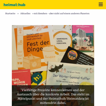
Zum Inhalt
Me
heimat:hub
Startseite
»
Aktuelles
»
mit:forschen – aber nicht auf einem anderen Planeten
Vielfältige Projekte kennenlernen und der
Austausch über die konkrete Arbeit. Das steht im
Mittelpunkt und der Heimathub/Heimatdata ist
mittendrin dabei.