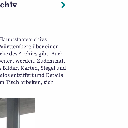
m Märzen der Bauer …“
Nächster: Int
rchiv
 Hauptstaatsarchivs
n-Württemberg über einen
ke des Archivs gibt. Auch
weitert werden. Zudem hält
e Bilder, Karten, Siegel und
os entziffert und Details
m Tisch arbeiten, sich