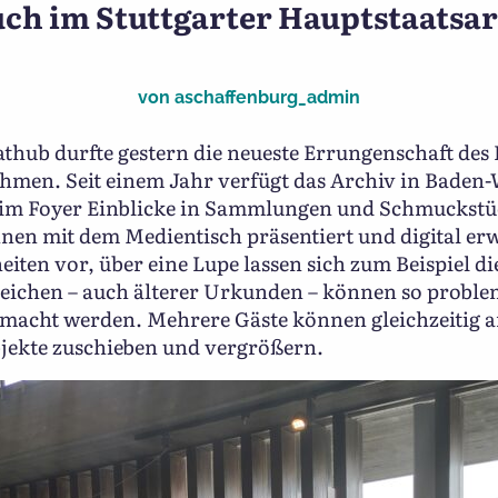
 Sammlungsaufruf 2/24: „I
ch im Stuttgarter Hauptstaatsa
von
aschaffenburg_admin
thub durfte gestern die neueste Errungenschaft des
nehmen. Seit einem Jahr verfügt das Archiv in Bade
r im Foyer Einblicke in Sammlungen und Schmuckstüc
nnen mit dem Medientisch präsentiert und digital er
iten vor, über eine Lupe lassen sich zum Beispiel di
eichen – auch älterer Urkunden – können so probleml
gemacht werden. Mehrere Gäste können gleichzeitig a
bjekte zuschieben und vergrößern.