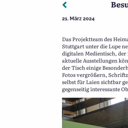
Vorheriger:
Besu
Beitragsnavigation
21. März 2024
Das Projektteam des Heima
Stuttgart unter die Lupe 
digitalen Medientisch, de
aktuelle Ausstellungen kö
der Tisch einige Besonderhe
Fotos vergrößern, Schriftz
selbst für Laien sichtbar 
gegenseitig interessante O