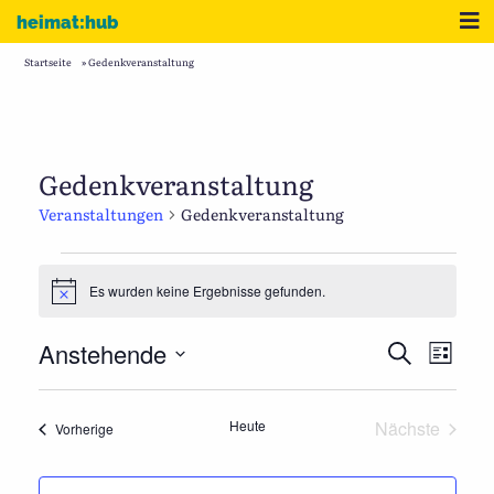
Zum Inhalt
Me
heimat:hub
Startseite
»
Gedenkveranstaltung
Gedenkveranstaltung
Veranstaltungen
Gedenkveranstaltung
Veranstaltungen
Es wurden keine Ergebnisse gefunden.
Hinweis
Veranstaltu
Verans
Anstehende
Suche
Liste
Suche
Ansic
Datum
und
Naviga
wählen.
Ansichten,
Heute
Nächste
Veranstaltungen
Vorherige
Navigation
Veranstalt