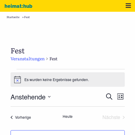
Zum Inhalt
Me
heimat:hub
Startseite
»
Fest
Fest
Veranstaltungen
Fest
Veranstaltungen
Es wurden keine Ergebnisse gefunden.
Hinweis
Veranstaltu
Verans
Anstehende
Suche
Liste
Suche
Ansic
Datum
und
Naviga
wählen.
Ansichten,
Heute
Nächste
Veranstaltungen
Vorherige
Navigation
Veranstalt