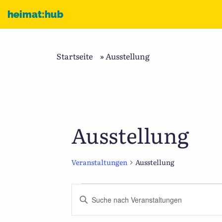
Zum Inhalt
heimat:hub
Startseite
»
Ausstellung
Ausstellung
Veranstaltungen
Ausstellung
Veranstaltungen
Veranstaltungen
Bitte
Suche
Schlüsselwort
und
eingeben.