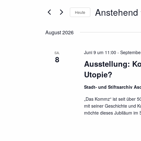
Ansichten,
Suche
Navigation
Anstehend
nach
Heute
Veranstaltungen
Datum
Schlüsselwort.
wählen.
August 2026
Juni 9 um 11:00
-
September
SA.
8
Ausstellung: K
Utopie?
Stadt- und Stiftsarchiv A
„Das Kommz“ ist seit über 5
mit seiner Geschichte und Ku
möchte dieses Jubiläum im