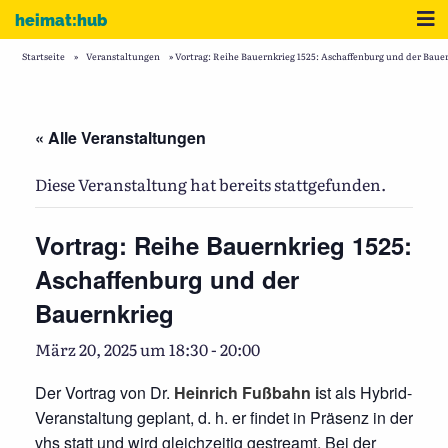
Zum Inhalt
Me
heimat:hub
Startseite
»
Veranstaltungen
»
Vortrag: Reihe Bauernkrieg 1525: Aschaffenburg und der Baue
« Alle Veranstaltungen
Diese Veranstaltung hat bereits stattgefunden.
Vortrag: Reihe Bauernkrieg 1525:
Aschaffenburg und der
Bauernkrieg
März 20, 2025 um 18:30
-
20:00
Der Vortrag von Dr.
Heinrich Fußbahn i
st als Hybrid-
Veranstaltung geplant, d. h. er findet in Präsenz in der
vhs statt und wird gleichzeitig gestreamt. Bei der