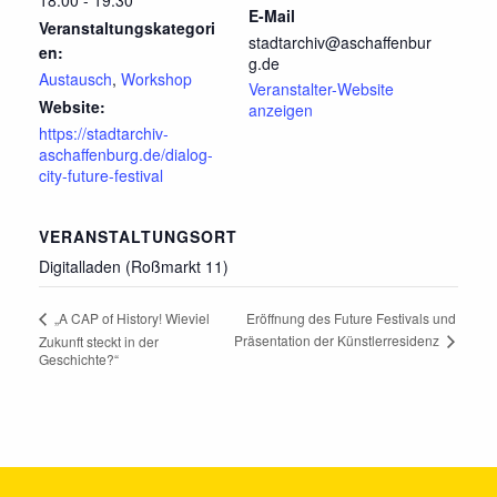
18:00 - 19:30
E-Mail
Veranstaltungskategori
stadtarchiv@aschaffenbur
en:
g.de
Austausch
,
Workshop
Veranstalter-Website
Website:
anzeigen
https://stadtarchiv-
aschaffenburg.de/dialog-
city-future-festival
VERANSTALTUNGSORT
Digitalladen (Roßmarkt 11)
Eröffnung des Future Festivals und
„A CAP of History! Wieviel
Präsentation der Künstlerresidenz
Zukunft steckt in der
Geschichte?“