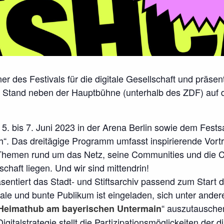
tner des Festivals für die digitale Gesellschaft und prä
nem Stand neben der Hauptbühne (unterhalb des ZDF) auf
 5. bis 7. Juni 2023 in der Arena Berlin sowie dem Festsa
“. Das dreitägige Programm umfasst inspirierende Vort
 Themen rund um das Netz, seine Communities und die 
lschaft liegen. Und wir sind mittendrin!
entiert das Stadt- und Stiftsarchiv passend zum Start d
nale und bunte Publikum ist eingeladen, sich unter and
“ auszutausche
Heimathub am bayerischen Untermain
igitalstrategie stellt die Partizipationsmöglickeiten der