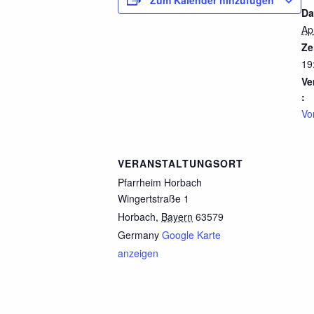
Da
Ap
Ze
19
Ve
:
Vo
VERANSTALTUNGSORT
Pfarrheim Horbach
Wingertstraße 1
Horbach
,
Bayern
63579
Germany
Google Karte
anzeigen