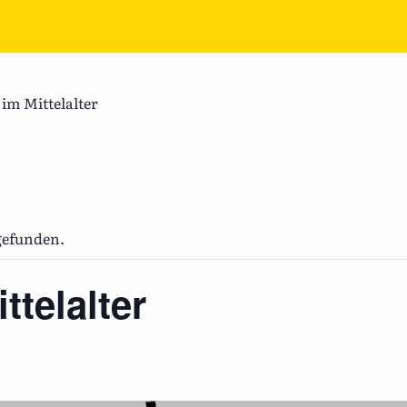
im Mittelalter
tgefunden.
ttelalter