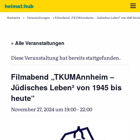
Zum Inhalt
Me
heimat:hub
Startseite
»
Veranstaltungen
»
Filmabend „TKUMAnnheim – Jüdisches Leben² von 1945 bis h
« Alle Veranstaltungen
Diese Veranstaltung hat bereits stattgefunden.
Filmabend „TKUMAnnheim –
Jüdisches Leben² von 1945 bis
heute“
November 27, 2024 um 19:00
-
22:00