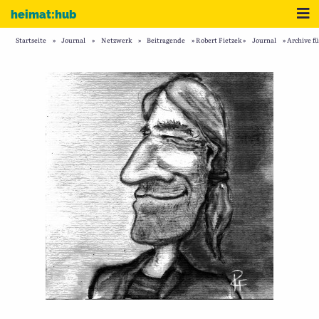
Zum Inhalt
Me
heimat:hub
Startseite
»
Journal
»
Netzwerk
»
Beitragende
»
Robert Fietzek
»
Journal
»
Archive fü