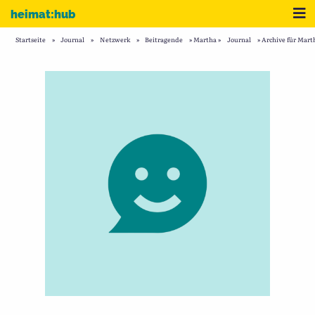
Zum Inhalt
Me
heimat:hub
Startseite
»
Journal
»
Netzwerk
»
Beitragende
»
Martha
»
Journal
»
Archive für Mart