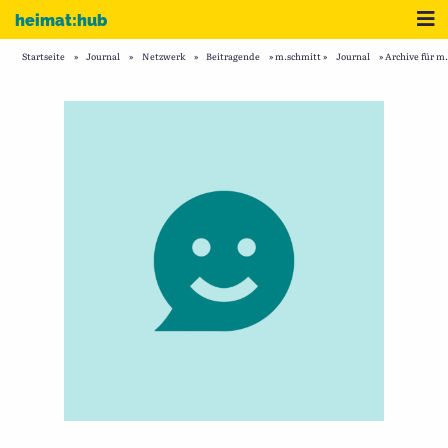
Zum Inhalt
Me
heimat:hub
Startseite
»
Journal
»
Netzwerk
»
Beitragende
»
m.schmitt
»
Journal
»
Archive für m