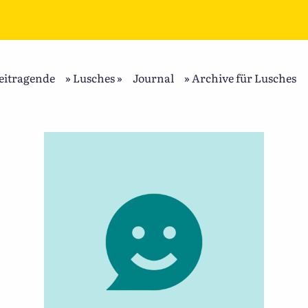
eitragende
»
Lusches
»
Journal
»
Archive für Lusches