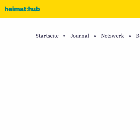
Zum Inhalt
heimat:hub
Startseite
»
Journal
»
Netzwerk
»
B