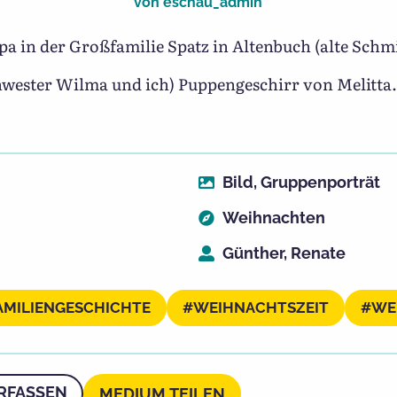
von
eschau_admin
 in der Großfamilie Spatz in Altenbuch (alte Schm
wester Wilma und ich) Puppengeschirr von Melitta
Bild
,
Gruppenporträt
Weihnachten
Günther, Renate
AMILIENGESCHICHTE
WEIHNACHTSZEIT
WE
RFASSEN
MEDIUM TEILEN