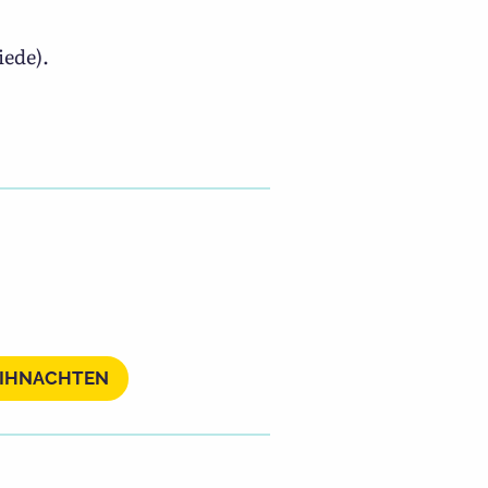
iede).
.
IHNACHTEN