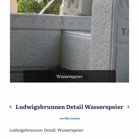
Wasserspeier
Ludwigsbrunnen Detail Wasserspeier
Beitragsnavigation
Vorheriger: Brücke Schönbusch
Näch
von
Rita Gensler
Ludwigsbrunnen Detail: Wasserspeier