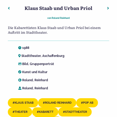
Klaus Staab und Urban Priol
Beitragsnavigation
Vorheriger: Urban Priol
Nächs
von
Roland Reinhard
Die Kabarettisten Klaus Staab und Urban Priol bei einem
Auftritt im Stadttheater.
1988
Stadttheater, Aschaffenburg
Bild
,
Gruppenporträt
Kunst und Kultur
Roland, Reinhard
Roland, Reinhard
KLAUS STAAB
ROLAND REINHARD
POP AB
THEATER
KABARETT
STADTTHEATER