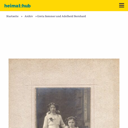
Zum Inhalt
Me
heimat:hub
Startseite
»
Archiv
»
Greta Sommer und Adelheid Bernhard