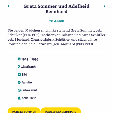
Greta Sommer und Adelheid
Beitragsnavigation
Vorheriger: Erinnerungsbild – hl. Kommunion
Näch
Bernhard
von
Edelblatt
Die beiden Mädchen sind links stehend Greta Sommer, geb.
Schüßler (1904-1995), Tochter von Johann und Anna Schüßler
geb. Morhard, Zigarrenfabrik Schüßler, und sitzend ihre
Cousine Adelheid Bernhard, geb. Morhard (1903-1990).
1903 – 1995
Glattbach
Bild
Familie
unbekannt
Kolb, Heidi
GRETA SOMMER
ADELHEID BERNHARD