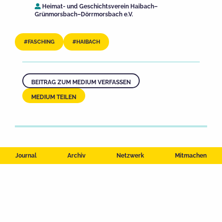
Heimat- und Geschichtsverein Haibach–
Grünmorsbach–Dörrmorsbach e.V.
FASCHING
HAIBACH
BEITRAG ZUM MEDIUM VERFASSEN
MEDIUM TEILEN
Journal
Archiv
Netzwerk
Mitmachen
Impressum
Datenschutzerklärung
Nutzungsbedingungen
Kontakt