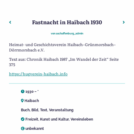
Fastnacht in Haibach 1930
Beitragsnavigation
Vorheriger: Glattbacher Prinzenpaar 1948-50
Nächs
von
aschaffenburg_admin
Heimat- und Geschichtsverein Haibach–Grünmorsbach–
Dörrmorsbach e.V.
Text aus: Chronik Haibach 1987 „Im Wandel der Zeit“ Seite
375
https://hugverein-haibach.info
1930 – *
Haibach
Buch
,
Bild
,
Text
,
Veranstaltung
Freizeit
,
Kunst und Kultur
,
Vereinsleben
unbekannt