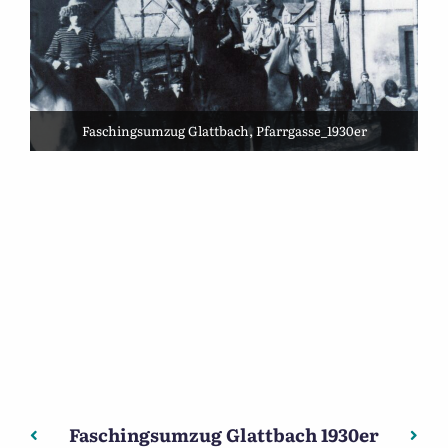
Faschingsumzug Glattbach, Pfarrgasse_1930er
Faschingsumzug Glattbach 1930er
Beitragsnavigation
Vorheriger: Basdjoanesdaoach unn Foasenoachd
Nächs