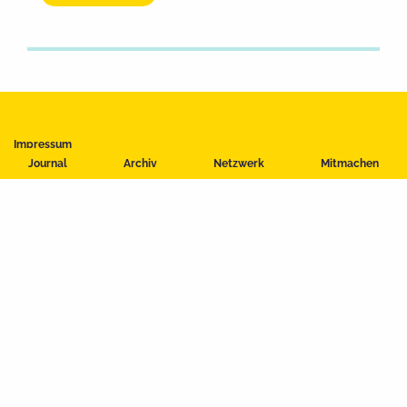
Impressum
Journal
Archiv
Netzwerk
Mitmachen
Datenschutzerklärung
Nutzungsbedingungen
Kontakt