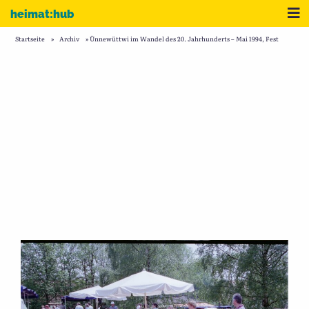
Zum Inhalt
Me
heimat:hub
Startseite
»
Archiv
»
Ünnewüttwi im Wandel des 20. Jahrhunderts – Mai 1994, Fest