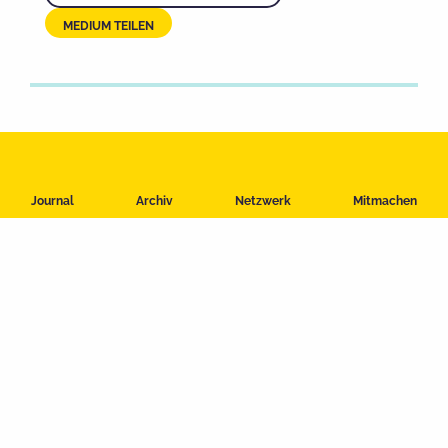
MEDIUM TEILEN
Impressum
Journal
Archiv
Netzwerk
Mitmachen
Datenschutzerklärung
Nutzungsbedingungen
Kontakt