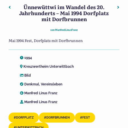
Ünnewüttwi im Wandel des 20.
Beitragsnavigation
Vorheriger: Ünnewüttwi im Wandel des 20. Jahrhunderts
Nächs
Jahrhunderts – Mai 1994 Dorfplatz
mit Dorfbrunnen
von
ManfredLinusFranz
Mai 1994 Fest, Dorfplatz mit Dorfbrunnen
1994
Kreuzwertheim Unterwittbach
Bild
Denkmal
,
Vereinsleben
Manfred Linus Franz
Manfred Linus Franz
DORFPLATZ
DORFBRUNNEN
FEST
UNTERWITTBACH