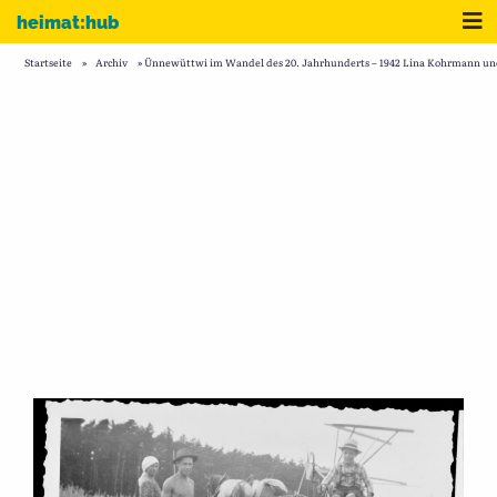
Zum Inhalt
Me
heimat:hub
Startseite
»
Archiv
»
Ünnewüttwi im Wandel des 20. Jahrhunderts – 1942 Lina Kohrmann und