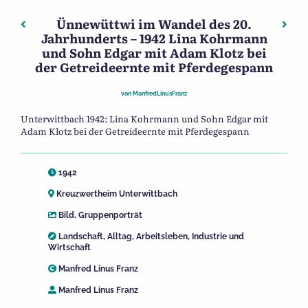
Ünnewüttwi im Wandel des 20.
Beitragsnavigation
Vorheriger: Ünnewüttwi im Wandel des 20. Jahrhunderts
Näch
Jahrhunderts – 1942 Lina Kohrmann
und Sohn Edgar mit Adam Klotz bei
der Getreideernte mit Pferdegespann
von
ManfredLinusFranz
Unterwittbach 1942: Lina Kohrmann und Sohn Edgar mit
Adam Klotz bei der Getreideernte mit Pferdegespann
1942
Kreuzwertheim Unterwittbach
Bild
,
Gruppenporträt
Landschaft
,
Alltag
,
Arbeitsleben
,
Industrie und
Wirtschaft
Manfred Linus Franz
Manfred Linus Franz