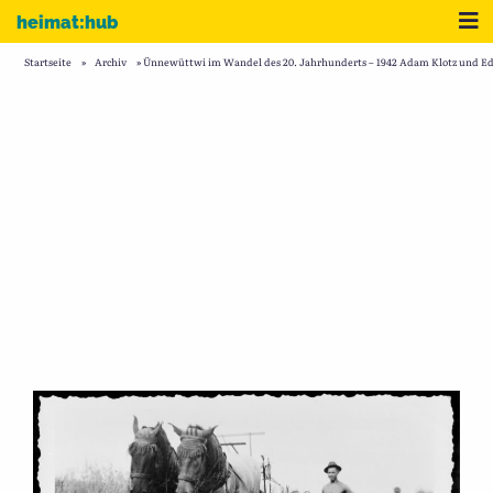
Zum Inhalt
Me
heimat:hub
Startseite
»
Archiv
»
Ünnewüttwi im Wandel des 20. Jahrhunderts – 1942 Adam Klotz und E