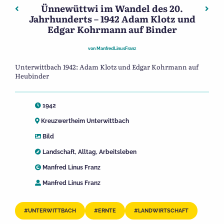
Ünnewüttwi im Wandel des 20.
Beitragsnavigation
Vorheriger: Ünnewüttwi im Wandel des 20. Jahrhunderts
Näch
Jahrhunderts – 1942 Adam Klotz und
Edgar Kohrmann auf Binder
von
ManfredLinusFranz
Unterwittbach 1942: Adam Klotz und Edgar Kohrmann auf
Heubinder
1942
Kreuzwertheim Unterwittbach
Bild
Landschaft
,
Alltag
,
Arbeitsleben
Manfred Linus Franz
Manfred Linus Franz
UNTERWITTBACH
ERNTE
LANDWIRTSCHAFT