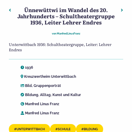
Ünnewüttwi im Wandel des 20.
Beitragsnavigation
Vorheriger: Ünnewüttwi im Wandel des 20. Jahrhunderts
Näch
Jahrhunderts – Schultheatergruppe
1936, Leiter Lehrer Endres
von
ManfredLinusFranz
Unterwittbach 1936: Schultheatergruppe, Leiter: Lehrer
Endres
1936
Kreuzwertheim Unterwittbach
Bild
,
Gruppenporträt
Bildung
,
Alltag
,
Kunst und Kultur
Manfred Linus Franz
Manfred Linus Franz
UNTERWITTBACH
SCHULE
BILDUNG