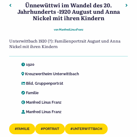
Ünnewüttwi im Wandel des 20.
Beitragsnavigation
Vorheriger: Ünnewüttwi im Wandel des 20. Jahrhunderts
Näch
Jahrhunderts -1920 August und Anna
Nickel mit ihren Kindern
von
ManfredLinusFranz
Unterwittbach 1920 (?): Familienportrait August und Anna
Nickel mit ihren Kindern
1920
Kreuzwertheim Unterwittbach
Bild
,
Gruppenporträt
Familie
Manfred Linus Franz
Manfred Linus Franz
FAMILIE
PORTRAIT
UNTERWITTBACH