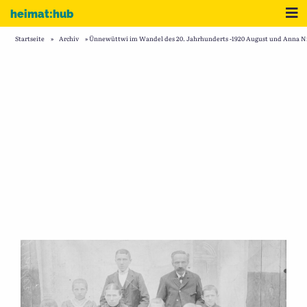
Zum Inhalt
Me
heimat:hub
Startseite
»
Archiv
»
Ünnewüttwi im Wandel des 20. Jahrhunderts -1920 August und Anna Ni