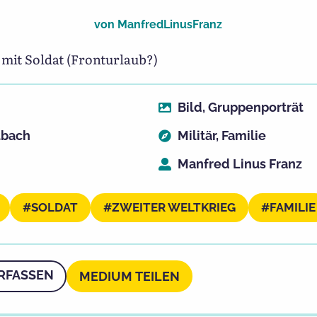
von
ManfredLinusFranz
 mit Soldat (Fronturlaub?)
Bild
,
Gruppenporträt
tbach
Militär
,
Familie
Manfred Linus Franz
SOLDAT
ZWEITER WELTKRIEG
FAMILIE
RFASSEN
MEDIUM TEILEN