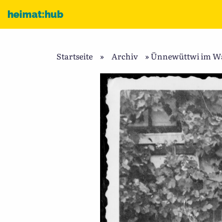
Zum Inhalt
heimat:hub
Startseite
»
Archiv
»
Ünnewüttwi im Wan