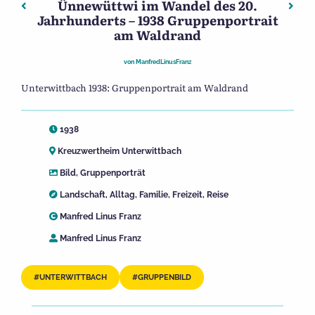
Ünnewüttwi im Wandel des 20.
Beitragsnavigation
Vorheriger: Ünnewüttwi im Wandel des 20. Jahrhunderts 
Nächs
Jahrhunderts – 1938 Gruppenportrait
am Waldrand
von
ManfredLinusFranz
Unterwittbach 1938: Gruppenportrait am Waldrand
1938
Kreuzwertheim Unterwittbach
Bild
,
Gruppenporträt
Landschaft
,
Alltag
,
Familie
,
Freizeit
,
Reise
Manfred Linus Franz
Manfred Linus Franz
UNTERWITTBACH
GRUPPENBILD