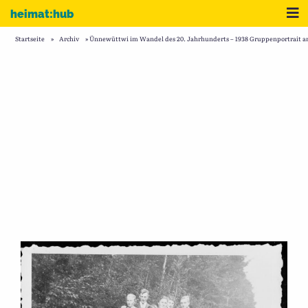
Zum Inhalt
Me
heimat:hub
Startseite
»
Archiv
»
Ünnewüttwi im Wandel des 20. Jahrhunderts – 1938 Gruppenportrait 