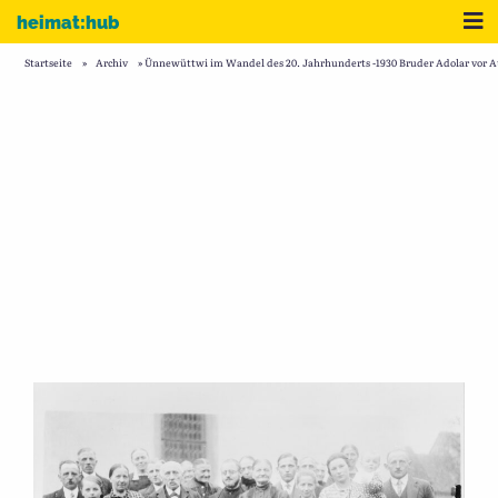
Zum Inhalt
Me
heimat:hub
Startseite
»
Archiv
»
Ünnewüttwi im Wandel des 20. Jahrhunderts -1930 Bruder Adolar vor A