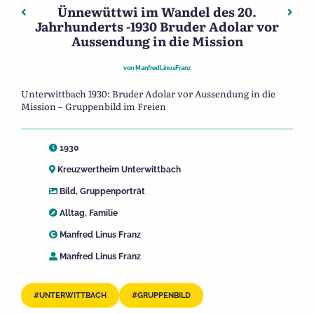
Ünnewüttwi im Wandel des 20.
Beitragsnavigation
Vorheriger: Ünnewüttwi im Wandel des 20. Jahrhundert
Nächs
Jahrhunderts -1930 Bruder Adolar vor
Aussendung in die Mission
von
ManfredLinusFranz
Unterwittbach 1930: Bruder Adolar vor Aussendung in die
Mission – Gruppenbild im Freien
1930
Kreuzwertheim Unterwittbach
Bild
,
Gruppenporträt
Alltag
,
Familie
Manfred Linus Franz
Manfred Linus Franz
UNTERWITTBACH
GRUPPENBILD