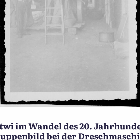
nnewüttwi im Wandel des 2
wi im Wandel des 20. Jahrhunder
uppenbild bei der Dreschmasch