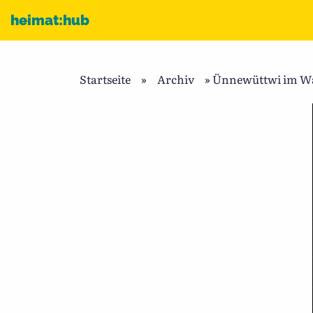
Zum Inhalt
heimat:hub
Startseite
»
Archiv
»
Ünnewüttwi im Wan