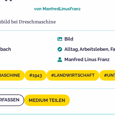
von
ManfredLinusFranz
nbild bei Dreschmaschine
Bild
tbach
Alltag
,
Arbeitsleben
,
Fa
Manfred Linus Franz
ASCHINE
1943
LANDWIRTSCHAFT
UN
RFASSEN
MEDIUM TEILEN