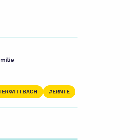
milie
TERWITTBACH
ERNTE