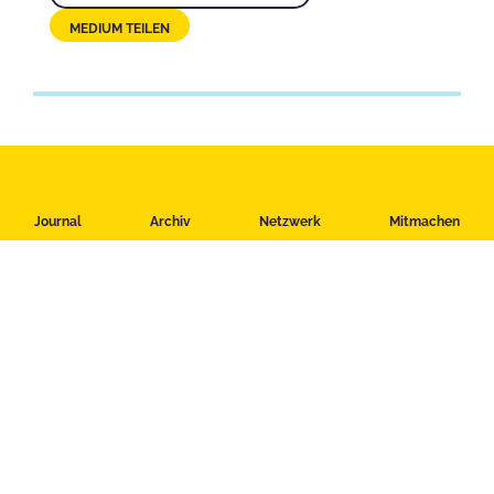
MEDIUM TEILEN
Impressum
Journal
Archiv
Netzwerk
Mitmachen
Datenschutzerklärung
Nutzungsbedingungen
Kontakt