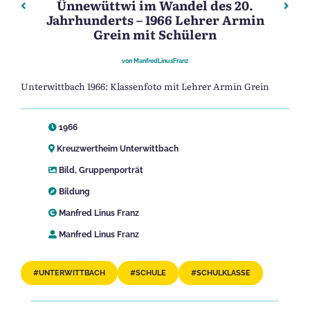
Ünnewüttwi im Wandel des 20.
Beitragsnavigation
Vorheriger: Ünnewüttwi im Wandel des 20. Jahrhunderts 
Näch
Jahrhunderts – 1966 Lehrer Armin
Grein mit Schülern
von
ManfredLinusFranz
Unterwittbach 1966: Klassenfoto mit Lehrer Armin Grein
1966
Kreuzwertheim Unterwittbach
Bild
,
Gruppenporträt
Bildung
Manfred Linus Franz
Manfred Linus Franz
UNTERWITTBACH
SCHULE
SCHULKLASSE