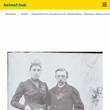
Zum Inhalt
Me
heimat:hub
Startseite
»
Archiv
»
Ünnewüttwi im Wandel des 20. Jahrhunderts – Brautpaar Johann und I