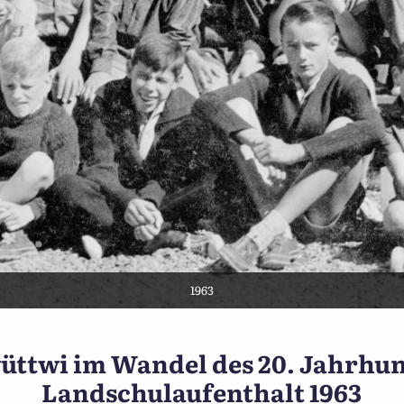
1963
Ünnewüttwi im Wandel des 2
ttwi im Wandel des 20. Jahrhun
Landschulaufenthalt 1963