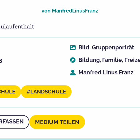
von
ManfredLinusFranz
ulaufenthalt
Bild
,
Gruppenporträt
3
Bildung
,
Familie
,
Freize
Manfred Linus Franz
CHULE
LANDSCHULE
RFASSEN
MEDIUM TEILEN