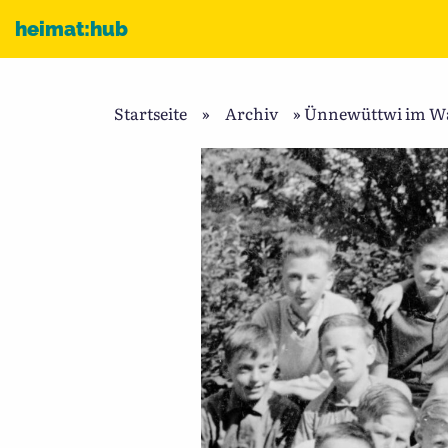
Zum Inhalt
heimat:hub
Startseite
»
Archiv
»
Ünnewüttwi im Wan