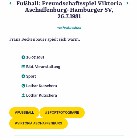
Fußball: Freundschaftsspiel Viktoria
Beitragsnavigation
Vorheriger: Fußball: Freundschaftsspiel Viktoria Aschaf
Nächs
Aschaffenburg- Hamburger SV,
26.7.1981
von
Fotokutschera
Franz Beckenbauer spielt sich warm.
26.07.1981
Bild
,
Veranstaltung
Sport
Lothar Kutschera
Lothar Kutschera
FUSSBALL
SPORTFOTOGRAFIE
VIKTORIA ASCHAFFENBURG