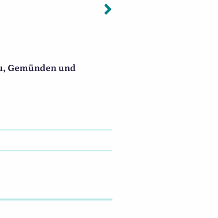
Nächster: Hei
hau, Gemünden und