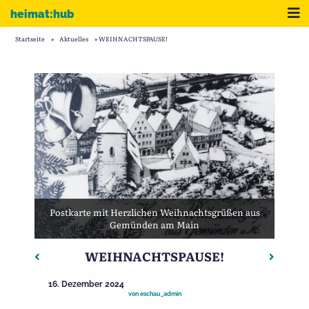
Zum Inhalt
Me
heimat:hub
Startseite
»
Aktuelles
»
WEIHNACHTSPAUSE!
Postkarte mit Herzlichen Weihnachtsgrüßen aus
Gemünden am Main
WEIHNACHTSPAUSE!
Beitragsnavigation
Vorheriger: Das Projekt „Im Namen der Freiheit“
Nächste
16. Dezember 2024
von
eschau_admin