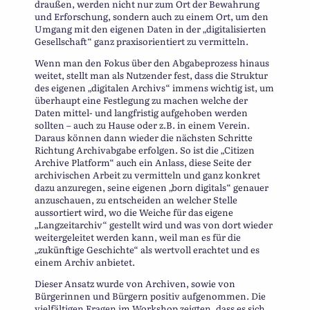
draußen, werden nicht nur zum Ort der Bewahrung
und Erforschung, sondern auch zu einem Ort, um den
Umgang mit den eigenen Daten in der „digitalisierten
Gesellschaft“ ganz praxisorientiert zu vermitteln.
Wenn man den Fokus über den Abgabeprozess hinaus
weitet, stellt man als Nutzender fest, dass die Struktur
des eigenen „digitalen Archivs“ immens wichtig ist, um
überhaupt eine Festlegung zu machen welche der
Daten mittel- und langfristig aufgehoben werden
sollten – auch zu Hause oder z.B. in einem Verein.
Daraus können dann wieder die nächsten Schritte
Richtung Archivabgabe erfolgen. So ist die „Citizen
Archive Platform“ auch ein Anlass, diese Seite der
archivischen Arbeit zu vermitteln und ganz konkret
dazu anzuregen, seine eigenen „born digitals“ genauer
anzuschauen, zu entscheiden an welcher Stelle
aussortiert wird, wo die Weiche für das eigene
„Langzeitarchiv“ gestellt wird und was von dort wieder
weitergeleitet werden kann, weil man es für die
„zukünftige Geschichte“ als wertvoll erachtet und es
einem Archiv anbietet.
Dieser Ansatz wurde von Archiven, sowie von
Bürgerinnen und Bürgern positiv aufgenommen. Die
vielfältigen Fragen im Workshop zeigten, dass es sich