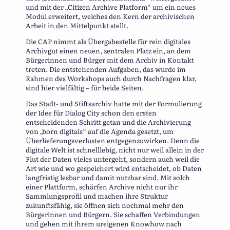
und mit der „Citizen Archive Platform“ um ein neues
Modul erweitert, welches den Kern der archivischen
Arbeit in den Mittelpunkt stellt.
Die CAP nimmt als Übergabestelle für rein digitales
Archivgut einen neuen, zentralen Platz ein, an dem
Bürgerinnen und Bürger mit dem Archiv in Kontakt
treten. Die entstehenden Aufgaben, das wurde im
Rahmen des Workshops auch durch Nachfragen klar,
sind hier vielfältig – für beide Seiten.
Das Stadt- und Stiftsarchiv hatte mit der Formulierung
der Idee für Dialog City schon den ersten
entscheidenden Schritt getan und die Archivierung
von „born digitals“ auf die Agenda gesetzt, um
Überlieferungsverlusten entgegenzuwirken. Denn die
digitale Welt ist schnelllebig, nicht nur weil allein in der
Flut der Daten vieles untergeht, sondern auch weil die
Art wie und wo gespeichert wird entscheidet, ob Daten
langfristig lesbar und damit nutzbar sind. Mit solch
einer Plattform, schärfen Archive nicht nur ihr
Sammlungsprofil und machen ihre Struktur
zukunftsfähig, sie öffnen sich nochmal mehr den
Bürgerinnen und Bürgern. Sie schaffen Verbindungen
und gehen mit ihrem ureigenen Knowhow nach