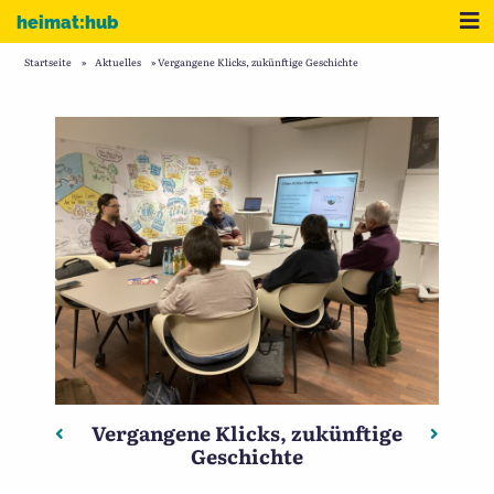
Zum Inhalt
Me
heimat:hub
Startseite
»
Aktuelles
»
Vergangene Klicks, zukünftige Geschichte
Vergangene Klicks, zukünftige
Beitragsnavigation
Vorheriger: Wer kennt die Orte? Suchaufruf der Bezi
Nächste
Geschichte