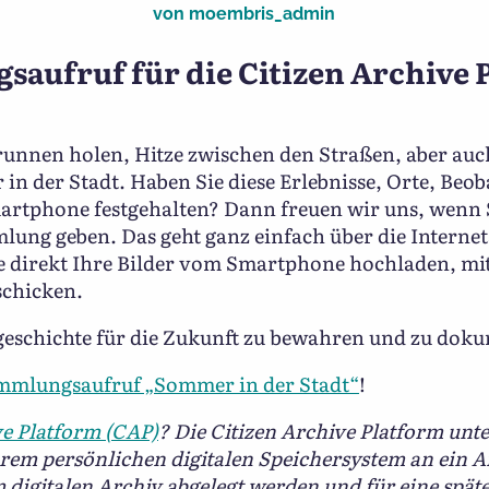
von
moembris_admin
aufruf für die Citizen Archive 
unnen holen, Hitze zwischen den Straßen, aber au
 in der Stadt. Haben Sie diese Erlebnisse, Orte, Beo
rtphone festgehalten? Dann freuen wir uns, wenn S
mlung geben. Das geht ganz einfach über die Internet
e direkt Ihre Bilder vom Smartphone hochladen, mi
schicken.
tgeschichte für die Zukunft zu bewahren und zu dok
mmlungsaufruf „Sommer in der Stadt“
!
ve Platform (CAP)
? Die Citizen Archive Platform unte
hrem persönlichen digitalen Speichersystem an ein 
m digitalen Archiv abgelegt werden und für eine spä