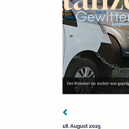
Der Sommer im Archiv war geprägt 
Vorheriger: 
Beitragsnavigation
18. August 2025