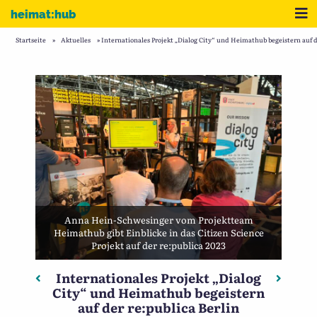
Zum Inhalt
Me
heimat:hub
Startseite
»
Aktuelles
»
Internationales Projekt „Dialog City“ und Heimathub begeistern auf d
Anna Hein-Schwesinger vom Projektteam
Heimathub gibt Einblicke in das Citizen Science
Projekt auf der re:publica 2023
Internationales Projekt „Dialog
Beitragsnavigation
Vorheriger: Public History – Recherche in der Landes
Nächste
City“ und Heimathub begeistern
auf der re:publica Berlin