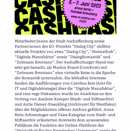
Mitarbeiter:innen der Stadt Aschaffenburg sowie
Partner:innen des EU-Projekts “Dialog City” stellten
aktuelle Projekte vor, etwa “Dialog City”, “Heimathub”,
“Digitale Manufaktur” sowie “DialogRomantik” und
“Zeitraum Brentano”. Der Aschaffenburger Stand war
sehr gut besucht, als Marlon Brand (ComKom) mit
“Zeitraum Brentano” eine virtuelle Reise in die Epoche
der Romantik unternahm. Ein lebhaftes Interesse
fanden die Ausführungen von Carolina Reis (Amt für
IT und Digitalstrategie) über die “Digitale Manufaktur”,
und eine rege Diskussion wurde im Anschluss an den
Vortrag von Joachim Kemper (Stadt- und Stiftsarchiv)
und Antje Diener-Staeckling (Archivamt für Westfalen)
über die Möglichkeiten offener Archive geführt. Anna
Hein-Schwesinger und Vaios Kalogrias vom Stadt- und
Stiftsarchiv erläuterten ihrerseits dem anwesenden
Publikum die Funktion der Online-Plattform des
“Heimathub für den Bayerischen Untermain” sowie die