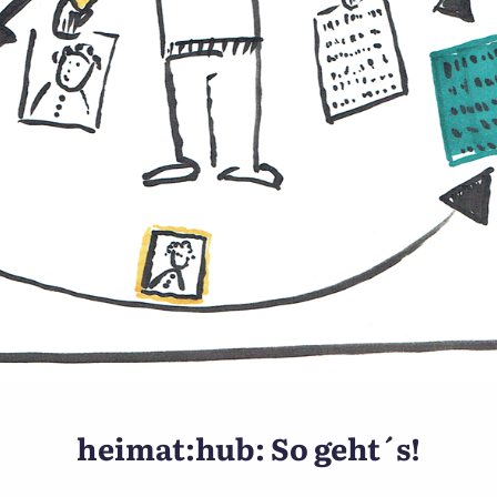
 Umfragen zum Thema der D
heimat:hub: So geht´s!