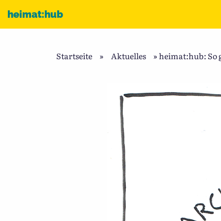
Zum Inhalt
heimat:hub
Startseite
»
Aktuelles
»
heimat:hub: So 