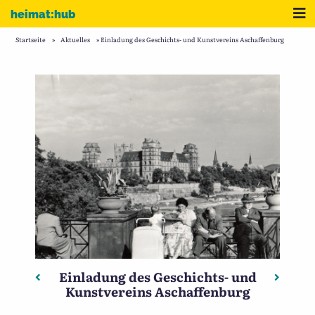
Zum Inhalt
Me
heimat:hub
Startseite
»
Aktuelles
»
Einladung des Geschichts- und Kunstvereins Aschaffenburg
Einladung des Geschichts- und
Beitragsnavigation
Vorheriger: Fachtagung „Friedhöfe neu denken“
Nächste
Kunstvereins Aschaffenburg