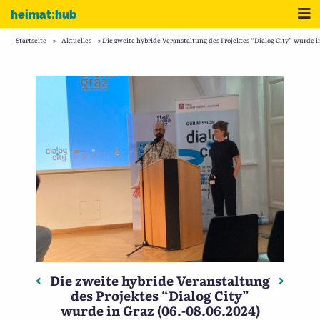
Zum Inhalt
Me
heimat:hub
Startseite
»
Aktuelles
»
Die zweite hybride Veranstaltung des Projektes “Dialog City” wurde in
Die zweite hybride Veranstaltung
Beitragsnavigation
Vorheriger: Abschlusspräsentation zum Projekt Hei
Nächste
des Projektes “Dialog City”
wurde in Graz (06.-08.06.2024)