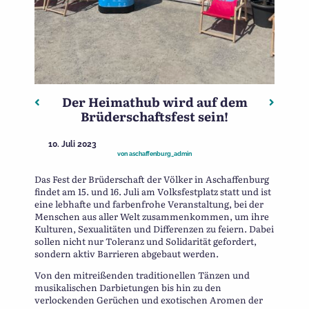
Der Heimathub wird auf dem
Beitragsnavigation
Vorheriger: Einblick in die Arbeit mit digitalen Arch
Nächste
Brüderschaftsfest sein!
10. Juli 2023
von
aschaffenburg_admin
Das Fest der Brüderschaft der Völker in Aschaffenburg
findet am 15. und 16. Juli am Volksfestplatz statt und ist
eine lebhafte und farbenfrohe Veranstaltung, bei der
Menschen aus aller Welt zusammenkommen, um ihre
Kulturen, Sexualitäten und Differenzen zu feiern. Dabei
sollen nicht nur Toleranz und Solidarität gefordert,
sondern aktiv Barrieren abgebaut werden.
Von den mitreißenden traditionellen Tänzen und
musikalischen Darbietungen bis hin zu den
verlockenden Gerüchen und exotischen Aromen der