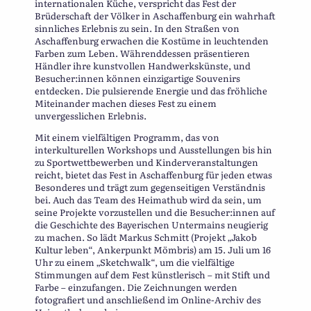
internationalen Küche, verspricht das Fest der
Brüderschaft der Völker in Aschaffenburg ein wahrhaft
sinnliches Erlebnis zu sein. In den Straßen von
Aschaffenburg erwachen die Kostüme in leuchtenden
Farben zum Leben. Währenddessen präsentieren
Händler ihre kunstvollen Handwerkskünste, und
Besucher:innen können einzigartige Souvenirs
entdecken. Die pulsierende Energie und das fröhliche
Miteinander machen dieses Fest zu einem
unvergesslichen Erlebnis.
Mit einem vielfältigen Programm, das von
interkulturellen Workshops und Ausstellungen bis hin
zu Sportwettbewerben und Kinderveranstaltungen
reicht, bietet das Fest in Aschaffenburg für jeden etwas
Besonderes und trägt zum gegenseitigen Verständnis
bei. Auch das Team des Heimathub wird da sein, um
seine Projekte vorzustellen und die Besucher:innen auf
die Geschichte des Bayerischen Untermains neugierig
zu machen. So lädt Markus Schmitt (Projekt „Jakob
Kultur leben“, Ankerpunkt Mömbris) am 15. Juli um 16
Uhr zu einem „Sketchwalk“, um die vielfältige
Stimmungen auf dem Fest künstlerisch – mit Stift und
Farbe – einzufangen. Die Zeichnungen werden
fotografiert und anschließend im Online-Archiv des