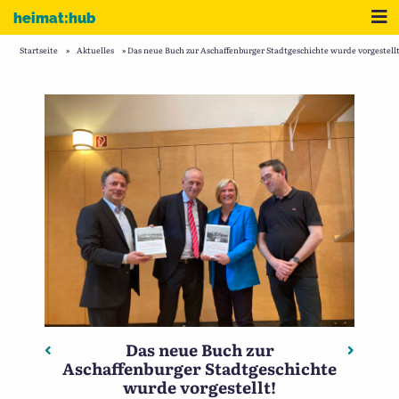
Zum Inhalt
Me
heimat:hub
Startseite
»
Aktuelles
»
Das neue Buch zur Aschaffenburger Stadtgeschichte wurde vorgestellt
Das neue Buch zur
Beitragsnavigation
Vorheriger: POP AB (Ausstellung 21.6. bis 8.9. 2024)
Nächste
Aschaffenburger Stadtgeschichte
wurde vorgestellt!